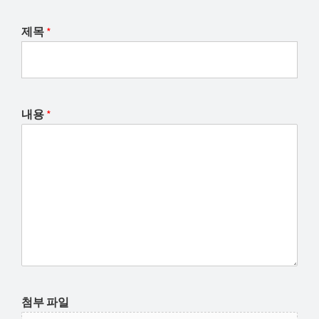
해
제목
*
결
하
셔
요!
내용
*
첨부 파일