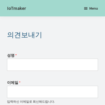
Skip
IoTmaker
Menu
to
사
main
물
content
인
의견보내기
터
넷
에
대
성명
*
한
모
든
것
이메일
*
여
기
서
입력하신 이메일로 회신해드립니다.