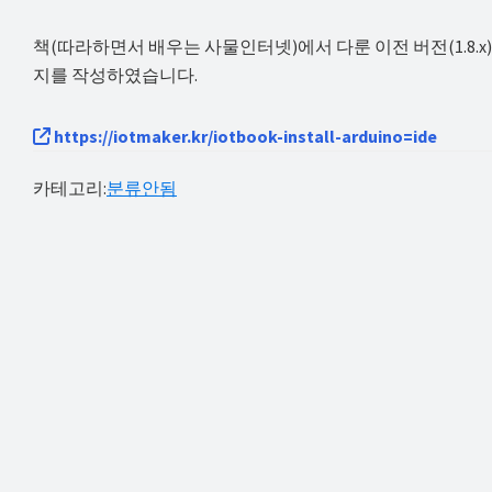
해
책(따라하면서 배우는 사물인터넷)에서 다룬 이전 버전(1.8.x
결
지를 작성하였습니다.
하
셔
https://iotmaker.kr/iotbook-install-arduino=ide
요!
카테고리:
분류안됨