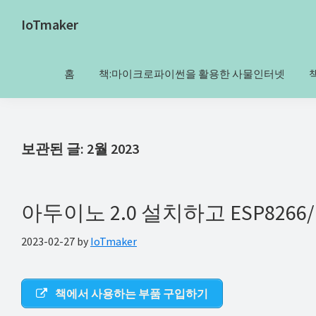
Skip
Skip
Skip
Skip
IoTmaker
to
to
to
to
사
primary
main
primary
footer
물
navigation
content
sidebar
홈
책:마이크로파이썬을 활용한 사물인터넷
인
터
넷
에
보관된 글: 2월 2023
대
한
모
아두이노 2.0 설치하고 ESP826
든
2023-02-27
by
IoTmaker
것
여
기
책에서 사용하는 부품 구입하기
서