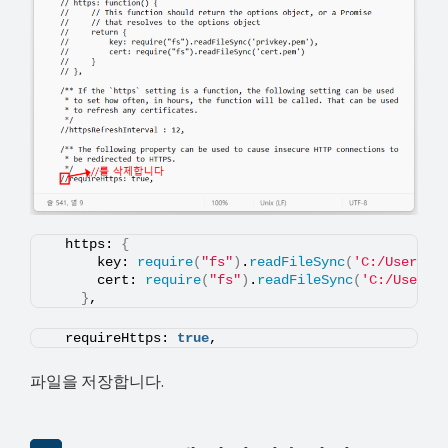
  https: 
{
      key: 
require
(
"fs"
)
.
readFileSync
(
'C:/Users/U
      cert: 
require
(
"fs"
)
.
readFileSync
(
'C:/Users/
}
,
  requireHttps: 
true
,
파일을 저장합니다.