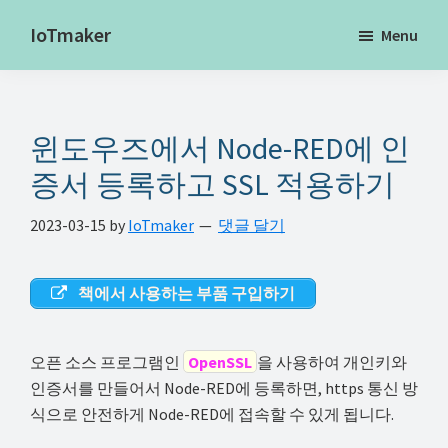
Skip
Skip
Skip
IoTmaker
Menu
to
to
to
사
main
primary
footer
물
content
sidebar
인
윈도우즈에서 Node-RED에 인
터
넷
증서 등록하고 SSL 적용하기
에
2023-03-15
by
IoTmaker
댓글 달기
대
한
모
책에서 사용하는 부품 구입하기
든
것
오픈 소스 프로그램인
OpenSSL
을 사용하여 개인키와
여
인증서를 만들어서 Node-RED에 등록하면, https 통신 방
기
식으로 안전하게 Node-RED에 접속할 수 있게 됩니다.
서